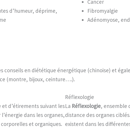
Cancer
utes d’humeur, déprime,
Fibromyalgie
âme
Adénomyose, end
 conseils en diététique énergétique (chinoise) et éga
nce (montre, bijoux, ceinture….).
Réflexologie
et d’étirements suivant les
La
Réflexologie
, ensemble 
r l’énergie dans les organes,
distance des organes ciblés.
 corporelles et organiques.
existent dans les différente