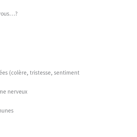
-vous…?
es (colère, tristesse, sentiment
ème nerveux
munes