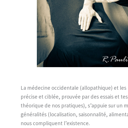
La médecine occidentale (allopathique) et le
précise et ciblée, prouvée par des essais et te
théorique de nos pratiques), s’appuie sur un m
généralités (localisation, saisonnalité, alimen
nous compliquent l’existence.