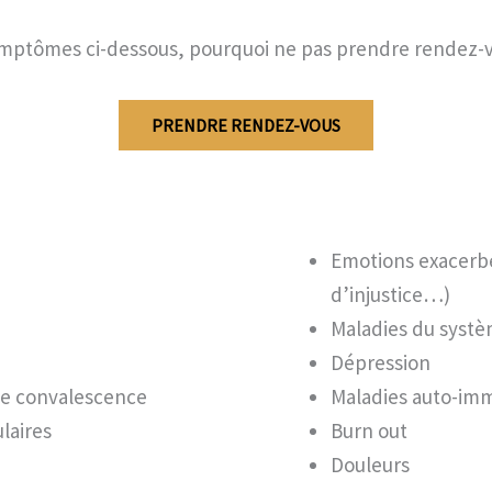
s symptômes ci-dessous, pourquoi ne pas prendre rendez
PRENDRE RENDEZ-VOUS
Emotions exacerbé
d’injustice…)
Maladies du syst
Dépression
ne convalescence
Maladies auto-im
laires
Burn out
Douleurs